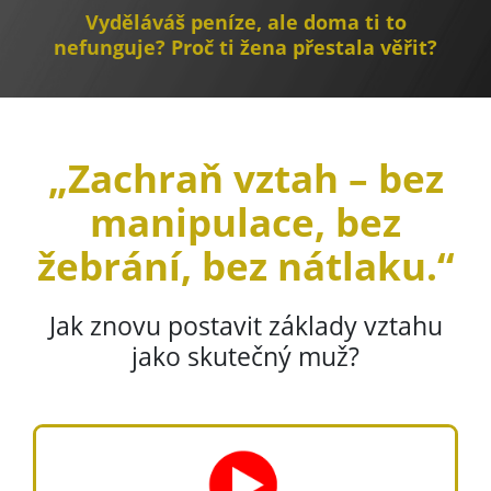
Vyděláváš peníze, ale doma ti to
nefunguje? Proč ti žena přestala věřit?
„Zachraň vztah – bez
manipulace, bez
žebrání, bez nátlaku.“
Jak znovu postavit základy vztahu
jako skutečný muž?