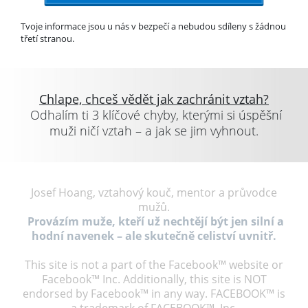
Tvoje informace jsou u nás v bezpečí a nebudou sdíleny s žádnou
třetí stranou.
Chlape, chceš vědět jak zachránit vztah?
Odhalím ti 3 klíčové chyby, kterými si úspěšní
muži ničí vztah – a jak se jim vyhnout.
Josef Hoang, vztahový kouč, mentor a průvodce
mužů.
Provázím muže, kteří už nechtějí být jen silní a
hodní navenek – ale skutečně celiství uvnitř.
This site is not a part of the Facebook™ website or
Facebook™ Inc. Additionally, this site is NOT
endorsed by Facebook™ in any way. FACEBOOK™ is